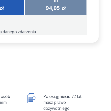
III
zł
94,05 zł
a danego zdarzenia.
a osób
Po osiągnieciu 72 lat,
kiem
masz prawo
dożywotniego