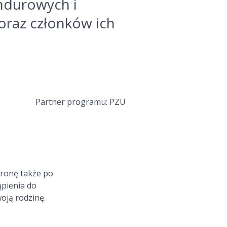
durowych i
oraz członków ich
Partner programu: PZU
hronę także po
ąpienia do
oją rodzinę.