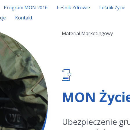
Program MON 2016
Leśnik Zdrowie
Leśnik Życie
cje
Kontakt
Materiał Marketingowy
MON Życie
Ubezpieczenie gr