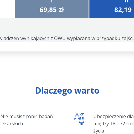
I
II
69,85 zł
82,19 
wiadczeń wynikających z OWU wypłacana w przypadku zajści
Dlaczego warto
Nie musisz robić badań
Ubezpieczenie dl
lekarskich
między 18 - 72 ro
życia